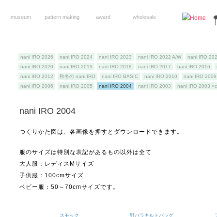
museum
pattern making
award
wholesale
nani IRO 2026
nani IRO 2024
nani IRO 2023
nani IRO 2022 A/W
nani IRO 20
nani IRO 2020
nani IRO 2019
nani IRO 2018
nani IRO 2017
nani IRO 2016
nani IRO 2012
秋冬の nani IRO
nani IRO BASIC
nani IRO 2010
nani IRO 2009
nani IRO 2006
nani IRO 2005
nani IRO 2004
nani IRO 2003
nani IRO 2003 <
nani IRO 2004
つくりかた図は、各画像を押すとダウンロードできます。
服のサイズは特別な表記があるもの以外は全て
大人服：レディスMサイズ
子供服：100cmサイズ
ベビー服：50～70cmサイズです。
スモック
野バラキルトバッグ