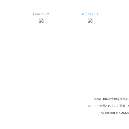
Linneバッグ
ガーゼバッグ
※nani IROの生地を
※ここで使用されている画像、
All content © KOKKA c