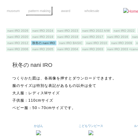
museum
pattern making
award
wholesale
nani IRO 2026
nani IRO 2024
nani IRO 2023
nani IRO 2022 A/W
nani IRO 2022
nani IRO 2020
nani IRO 2019
nani IRO 2018
nani IRO 2017
nani IRO 2016
nan
nani IRO 2012
秋冬の nani IRO
nani IRO BASIC
nani IRO 2010
nani IRO 2009
n
nani IRO 2006
nani IRO 2005
nani IRO 2004
nani IRO 2003
nani IRO 2003 <can
秋冬の nani IRO
つくりかた図は、各画像を押すとダウンロードできます。
服のサイズは特別な表記があるもの以外は全て
大人服：レディスMサイズ
子供服：110cmサイズ
ベビー服：50～70cmサイズです。
かばん
こどもワンピース
ル