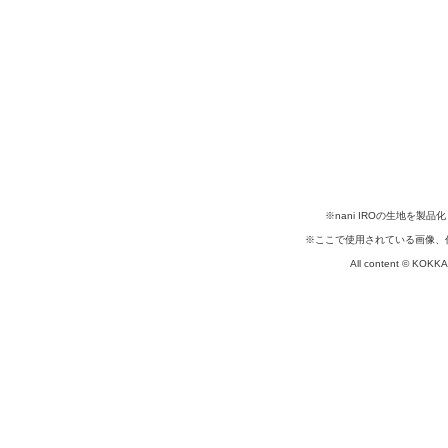
※nani IROの生地を
※ここで使用されている画像、
All content © KOKKA c