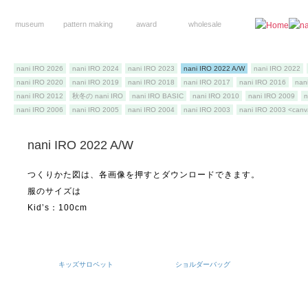
museum
pattern making
award
wholesale
nani IRO 2026
nani IRO 2024
nani IRO 2023
nani IRO 2022 A/W
nani IRO 2022
nani IRO 2020
nani IRO 2019
nani IRO 2018
nani IRO 2017
nani IRO 2016
nan
nani IRO 2012
秋冬の nani IRO
nani IRO BASIC
nani IRO 2010
nani IRO 2009
n
nani IRO 2006
nani IRO 2005
nani IRO 2004
nani IRO 2003
nani IRO 2003 <can
nani IRO 2022 A/W
つくりかた図は、各画像を押すとダウンロードできます。
服のサイズは
Kid’s：100cm
キッズサロペット
ショルダーバッグ