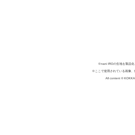
※nani IROの生地を
※ここで使用されている画像、
All content © KOKKA c