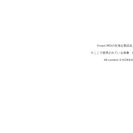
※nani IROの生地を
※ここで使用されている画像、
All content © KOKKA c