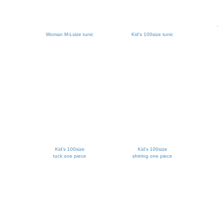
Woman M-Lsize tunic
Kid's 100size tunic
Kid's 100size
Kid's 100size
tuck one piece
shirring one piece