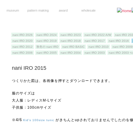
museum
pattern making
award
wholesale
nani IRO 2026
nani IRO 2024
nani IRO 2023
nani IRO 2022 A/W
nani IRO 20
nani IRO 2020
nani IRO 2019
nani IRO 2018
nani IRO 2017
nani IRO 2016
nani IRO 2012
秋冬の nani IRO
nani IRO BASIC
nani IRO 2010
nani IRO 2009
nani IRO 2006
nani IRO 2005
nani IRO 2004
nani IRO 2003
nani IRO 2003 <
nani IRO 2015
つくりかた図は、各画像を押すとダウンロードできます。
服のサイズは
大人服：レディスM-Lサイズ
子供服：100cmサイズ
4/6
※
がきちんとupされておりませんでしたのを
Kid's 100size tunic