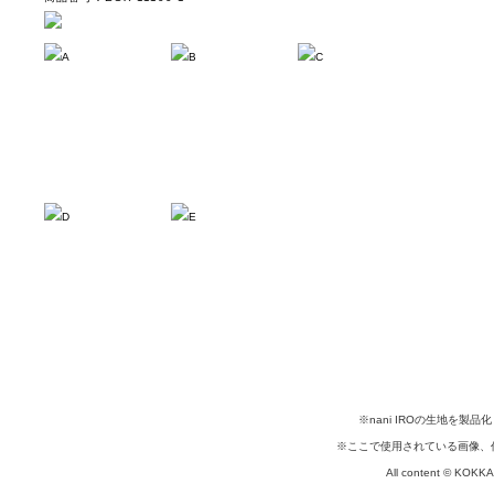
A
B
C
D
E
※nani IROの生地を
※ここで使用されている画像、
All content © KOKKA c