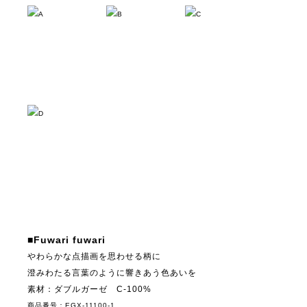
A
B
C
D
■Fuwari fuwari
やわらかな点描画を思わせる柄に
澄みわたる言葉のように響きあう色あいを
素材：ダブルガーゼ C-100%
商品番号：EGX-11100-1