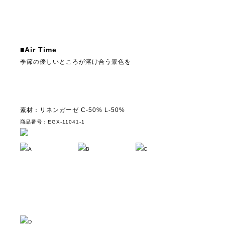
■Air Time
季節の優しいところが溶け合う景色を
素材：リネンガーゼ C-50% L-50%
商品番号：EGX-11041-1
A
B
C
D