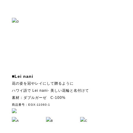
D
■Lei nani
花の姿を冠やレイにして贈るように
ハワイ語で Lei nani- 美しい花輪と名付けて
素材：ダブルガーゼ C-100%
商品番号：EGX-11060-1
A
B
C