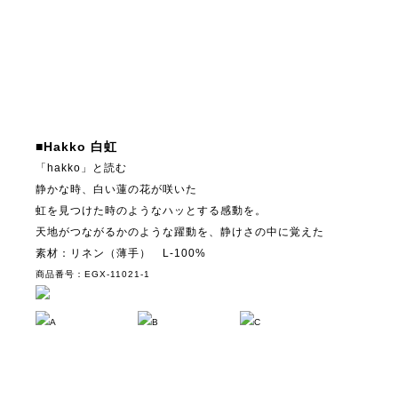
■Hakko 白虹
「hakko」と読む
静かな時、白い蓮の花が咲いた
虹を見つけた時のようなハッとする感動を。
天地がつながるかのような躍動を、静けさの中に覚えた
素材：リネン（薄手） L-100%
商品番号：EGX-11021-1
A
B
C