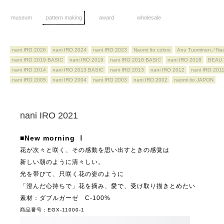
museum
pattern making
award
wholesale
nani IRO 2026
nani IRO 2024
nani IRO 2023
Naomi Ito colors
Anu Tuominen／Nao
nani IRO 2019 BASIC
nani IRO 2019
nani IRO 2018 BASIC
nani IRO 2018
BEAU 
nani IRO 2014
nani IRO 2013 BASIC
nani IRO 2013
nani IRO 2012
nani IRO 201
nani IRO 2005
nani IRO 2004
nani IRO 2003
nani IRO 2002
naomi ito JAPON
nani IRO 2021
■New morning Ⅰ
花が次々と咲く、その感動を思い出すときの感覚は
新しい朝のように清々しい。
光を帯びて、只咲く花の姿のように
「澄んだ心持ちで」花を摘み、愛で、受け取り描きとめたい
素材：ダブルガーゼ C-100%
商品番号：EGX-11000-1