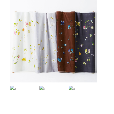
A
B
C