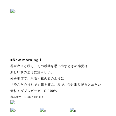
D
■New morning II
花が次々と咲く、その感動を思い出すときの感覚は
新しい朝のように清々しい。
光を帯びて、只咲く花の姿のように
「澄んだ心持ちで」花を摘み、愛で、受け取り描きとめたい
素材：ダブルガーゼ C-100%
商品番号：EGX-11010-1
A
B
C