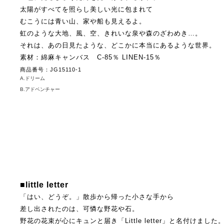
太陽がすべてを照らし美しい光に包まれて
むこうには青い山、家や船も見えるよ。
虹のような大地、風、空、きれいな泉や森のざわめき…。
それは、あの日見たような、どこかに本当にあるような世界。
素材：綿麻キャンバス C-85％ LINEN-15％
商品番号：JG15110-1
A.ドリーム
B.アドベンチャー
■little letter
「はい、どうぞ。」散歩から帰った小さな手から
差し出されたのは、可憐な野花や石。
野花の花束が心にキュンと届き「Little letter」と名付けました