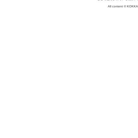
All content © KOKKA c