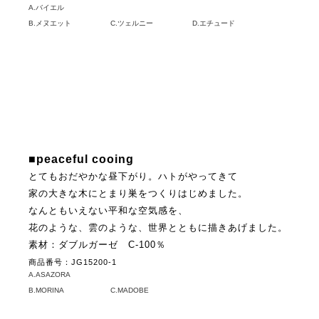
A.バイエル
B.メヌエット
C.ツェルニー
D.エチュード
■peaceful cooing
とてもおだやかな昼下がり。ハトがやってきて
家の大きな木にとまり巣をつくりはじめました。
なんともいえない平和な空気感を、
花のような、雲のような、世界とともに描きあげました。
素材：ダブルガーゼ C-100％
商品番号：JG15200-1
A.ASAZORA
B.MORINA
C.MADOBE