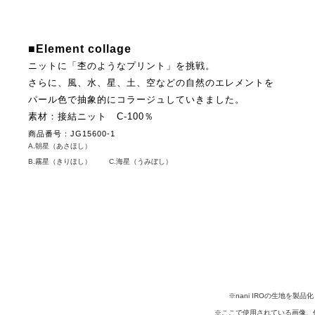
■Element collage
ニットに「杢のようなプリント」を挑戦。
さらに、風、水、星、土、空などの自然のエレメントを
パール色で抽象的にコラージュしていきました。
素材：接結ニット C-100％
商品番号：JG15600-1
A.朝星（あさほし）
B.霧星（きりほし）
C.海星（うみぼし）
※nani IROの生地を
※ここで使用されている画像、