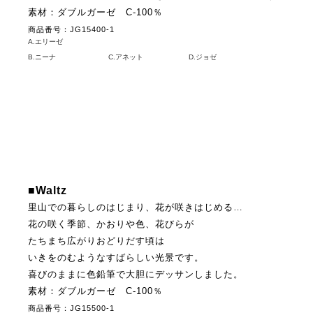
素材：ダブルガーゼ C-100％
商品番号：JG15400-1
A.エリーゼ
B.ニーナ
C.アネット
D.ジョゼ
■Waltz
里山での暮らしのはじまり、花が咲きはじめる…
花の咲く季節、かおりや色、花びらが
たちまち広がりおどりだす頃は
いきをのむようなすばらしい光景です。
喜びのままに色鉛筆で大胆にデッサンしました。
素材：ダブルガーゼ C-100％
商品番号：JG15500-1