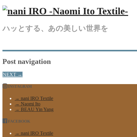
ハッとする、あの美しい世界を
Post navigation
NEXT
→
INSTAGRAM
→ nani IRO Textile
→ Naomi Ito
→ BEAU Yin Yang
FACEBOOK
→ nani IRO Textile