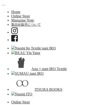
Home
Online Store
Magazine Note
製品化販売について
Naomi Ito Textile nani IRO
BEAU Yin Yang
Anu × nani IRO Textile
SUMAU nani IRO
ITSURA BOOKS
Naomi ITO
Online Store