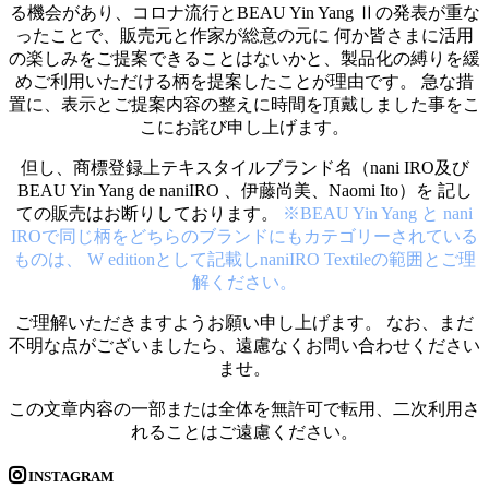
る機会があり、コロナ流行とBEAU Yin Yang Ⅱの発表が重な
ったことで、販売元と作家が総意の元に 何か皆さまに活用
の楽しみをご提案できることはないかと、製品化の縛りを緩
めご利用いただける柄を提案したことが理由です。 急な措
置に、表示とご提案内容の整えに時間を頂戴しました事をこ
こにお詫び申し上げます。
但し、商標登録上テキスタイルブランド名（nani IRO及び
BEAU Yin Yang de naniIRO 、伊藤尚美、Naomi Ito）を 記し
ての販売はお断りしております。
※BEAU Yin Yang と nani
IROで同じ柄をどちらのブランドにもカテゴリーされている
ものは、 W editionとして記載しnaniIRO Textileの範囲とご理
解ください。
ご理解いただきますようお願い申し上げます。 なお、まだ
不明な点がございましたら、遠慮なくお問い合わせください
ませ。
この文章内容の一部または全体を無許可で転用、二次利用さ
れることはご遠慮ください。
INSTAGRAM