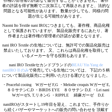
作権の管理者の許諾なく販売することができません。 著作
者の許諾を得ず無断で二次加工して再販されますと、法的な
問題となる可能性があります。 数量が少しでも、同様の問
題が生じる可能性があります。
Naomi Ito Textile nani IROにつきましても、著作権、商品化権
として保護されていますが、 製品化販売するにあたり、著
作者または著作権の管理者の許諾が必要となります。
nani IRO Textile の生地については、無許可での製品化販売は
禁止いたしております。 又、これらは商品化権を取得して
いるメーカーを守る役割もあります。
nani IRO Textileセカンドブランドの
BEAU Yin Yang de
naniIRO II のみ
で発売している生地については、 下記の５柄
について製品化販売にご利用いただける運びとなりました。
・Peaceful cooing Wガーゼ F,G ・Melodie croquis Wガーゼ E,
８０サテンC,D ・BIRDS EYE ８０サテン D,E ・Lei nani
WガーゼS, T,リネンG ・RIPPLE 綿麻ガーゼ D,E
naniIROがスタートし19年目を迎え、これまでに、手作りか
ら続くバザーやマーケットへの販売の問い合わせを 頂戴す