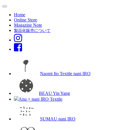
Home
Online Store
Magazine Note
製品化販売について
Naomi Ito Textile nani IRO
BEAU Yin Yang
Anu × nani IRO Textile
SUMAU nani IRO