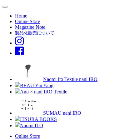
Home
Online Store
Magazine Note
製品化販売について
Naomi Ito Textile nani IRO
BEAU Yin Yang
Anu × nani IRO Textile
SUMAU nani IRO
ITSURA BOOKS
Naomi ITO
Online Store