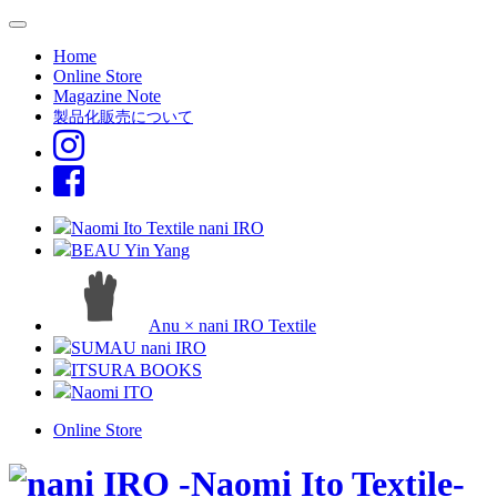
Home
Online Store
Magazine Note
製品化販売について
Naomi Ito Textile nani IRO
BEAU Yin Yang
Anu × nani IRO Textile
SUMAU nani IRO
ITSURA BOOKS
Naomi ITO
Online Store