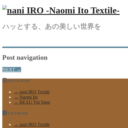
ハッとする、あの美しい世界を
Post navigation
NEXT
→
INSTAGRAM
→ nani IRO Textile
→ Naomi Ito
→ BEAU Yin Yang
FACEBOOK
→ nani IRO Textile