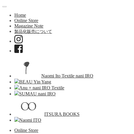
Home
Online Store
Magazine Note
製品化販売について
Naomi Ito Textile nani IRO
BEAU Yin Yang
Anu × nani IRO Textile
SUMAU nani IRO
ITSURA BOOKS
Naomi ITO
Online Store