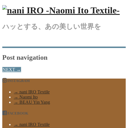
ハッとする、あの美しい世界を
Post navigation
NEXT
→
INSTAGRAM
→ nani IRO Textile
→ Naomi Ito
→ BEAU Yin Yang
FACEBOOK
→ nani IRO Textile