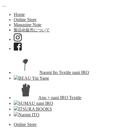
Home
Online Store
Magazine Note
製品化販売について
Naomi Ito Textile nani IRO
BEAU Yin Yang
Anu × nani IRO Textile
SUMAU nani IRO
ITSURA BOOKS
Naomi ITO
Online Store