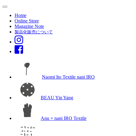
Home
Online Store
Magazine Note
製品化販売について
Naomi Ito Textile nani IRO
BEAU Yin Yang
Anu × nani IRO Textile