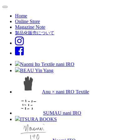
Home
Online Store
Magazine Note
製品化販売について
Naomi Ito Textile nani IRO
BEAU Yin Yang
Anu × nani IRO Textile
SUMAU nani IRO
ITSURA BOOKS