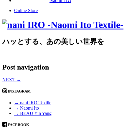
Naomi ITO
Online Store
ハッとする、あの美しい世界を
Post navigation
NEXT
→
INSTAGRAM
→ nani IRO Textile
→ Naomi Ito
→ BEAU Yin Yang
FACEBOOK