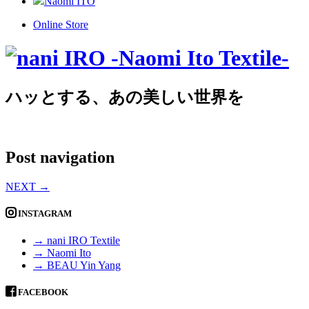
Naomi ITO
Online Store
ハッとする、あの美しい世界を
Post navigation
NEXT
→
INSTAGRAM
→ nani IRO Textile
→ Naomi Ito
→ BEAU Yin Yang
FACEBOOK