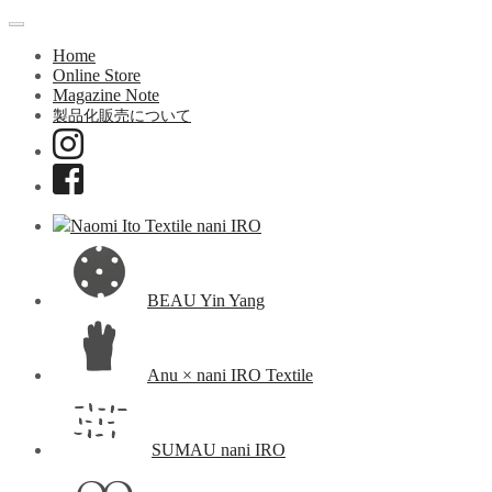
Home
Online Store
Magazine Note
製品化販売について
Naomi Ito Textile nani IRO
BEAU Yin Yang
Anu × nani IRO Textile
SUMAU nani IRO