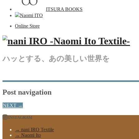
ITSURA BOOKS
Naomi ITO
Online Store
ハッとする、あの美しい世界を
Post navigation
NEXT
→
INSTAGRAM
→ nani IRO Textile
→ Naomi Ito