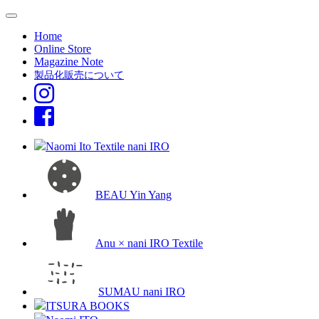
Home
Online Store
Magazine Note
製品化販売について
Naomi Ito Textile nani IRO
BEAU Yin Yang
Anu × nani IRO Textile
SUMAU nani IRO
ITSURA BOOKS