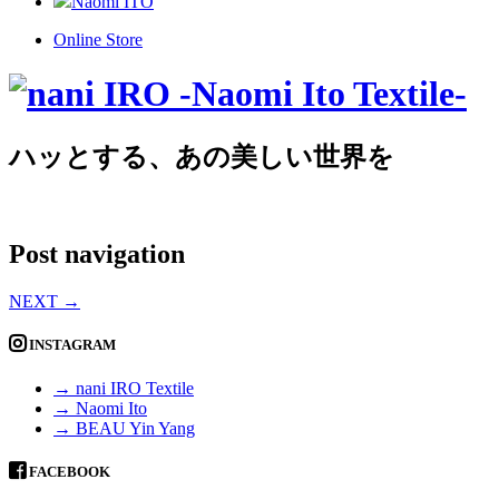
Naomi ITO
Online Store
ハッとする、あの美しい世界を
Post navigation
NEXT
→
INSTAGRAM
→ nani IRO Textile
→ Naomi Ito
→ BEAU Yin Yang
FACEBOOK