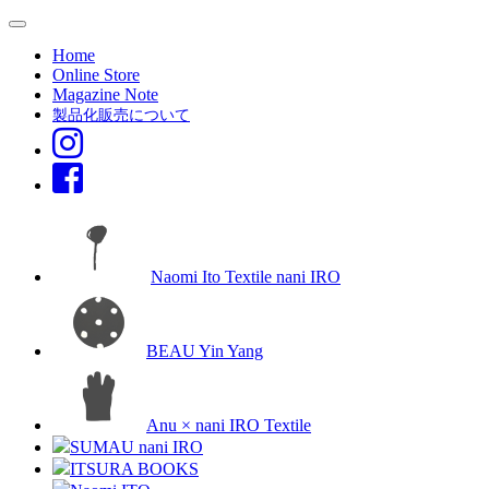
Home
Online Store
Magazine Note
製品化販売について
Naomi Ito Textile nani IRO
BEAU Yin Yang
Anu × nani IRO Textile
SUMAU nani IRO
ITSURA BOOKS