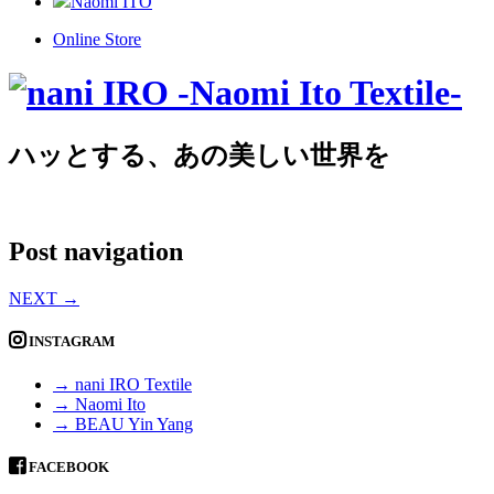
Naomi ITO
Online Store
ハッとする、あの美しい世界を
Post navigation
NEXT
→
INSTAGRAM
→ nani IRO Textile
→ Naomi Ito
→ BEAU Yin Yang
FACEBOOK