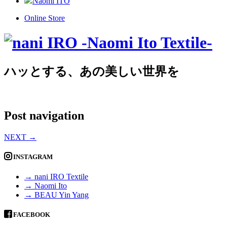
Naomi ITO
Online Store
ハッとする、あの美しい世界を
Post navigation
NEXT
→
INSTAGRAM
→ nani IRO Textile
→ Naomi Ito
→ BEAU Yin Yang
FACEBOOK