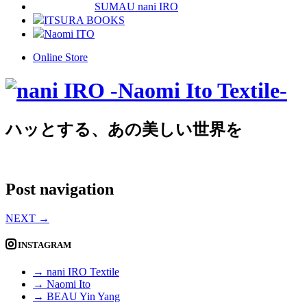
SUMAU nani IRO
ITSURA BOOKS
Naomi ITO
Online Store
ハッとする、あの美しい世界を
Post navigation
NEXT
→
INSTAGRAM
→ nani IRO Textile
→ Naomi Ito
→ BEAU Yin Yang