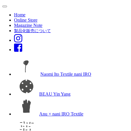
Home
Online Store
Magazine Note
製品化販売について
Naomi Ito Textile nani IRO
BEAU Yin Yang
Anu × nani IRO Textile