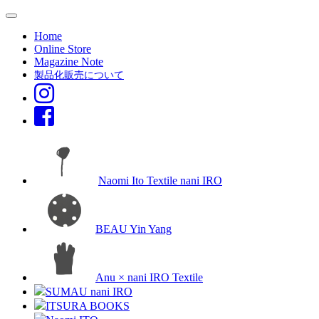
Home
Online Store
Magazine Note
製品化販売について
Naomi Ito Textile nani IRO
BEAU Yin Yang
Anu × nani IRO Textile
SUMAU nani IRO
ITSURA BOOKS