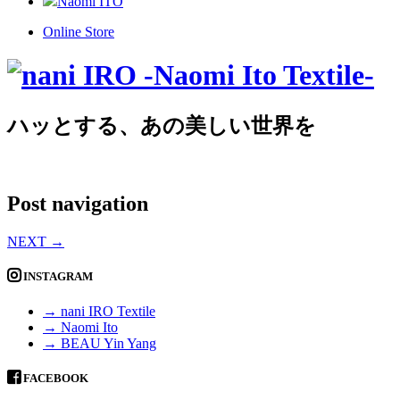
Naomi ITO
Online Store
ハッとする、あの美しい世界を
Post navigation
NEXT
→
INSTAGRAM
→ nani IRO Textile
→ Naomi Ito
→ BEAU Yin Yang
FACEBOOK