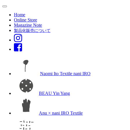
Home
Online Store
Magazine Note
製品化販売について
Naomi Ito Textile nani IRO
BEAU Yin Yang
Anu × nani IRO Textile