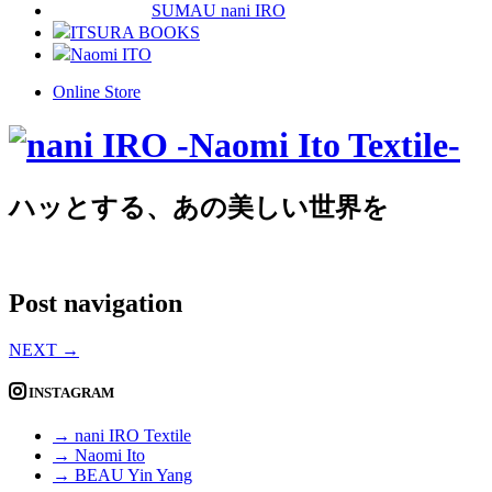
SUMAU nani IRO
ITSURA BOOKS
Naomi ITO
Online Store
ハッとする、あの美しい世界を
Post navigation
NEXT
→
INSTAGRAM
→ nani IRO Textile
→ Naomi Ito
→ BEAU Yin Yang