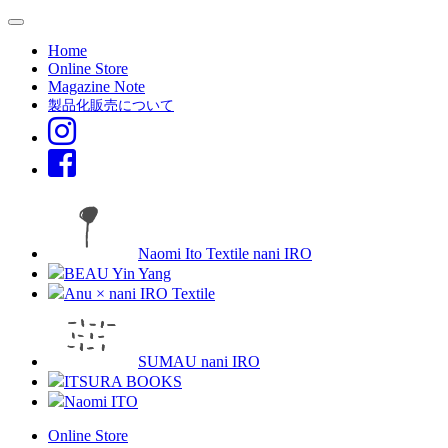
Home
Online Store
Magazine Note
製品化販売について
Naomi Ito Textile nani IRO
BEAU Yin Yang
Anu × nani IRO Textile
SUMAU nani IRO
ITSURA BOOKS
Naomi ITO
Online Store