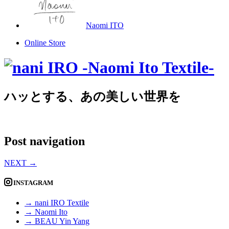
Naomi ITO
Online Store
ハッとする、あの美しい世界を
Post navigation
NEXT
→
INSTAGRAM
→ nani IRO Textile
→ Naomi Ito
→ BEAU Yin Yang