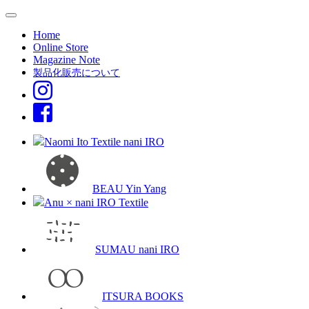
Home
Online Store
Magazine Note
製品化販売について
Naomi Ito Textile nani IRO
BEAU Yin Yang
Anu × nani IRO Textile
SUMAU nani IRO
ITSURA BOOKS