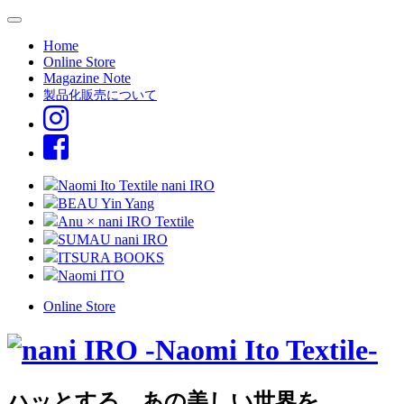
Home
Online Store
Magazine Note
製品化販売について
Naomi Ito Textile nani IRO
BEAU Yin Yang
Anu × nani IRO Textile
SUMAU nani IRO
ITSURA BOOKS
Naomi ITO
Online Store
ハッとする、あの美しい世界を