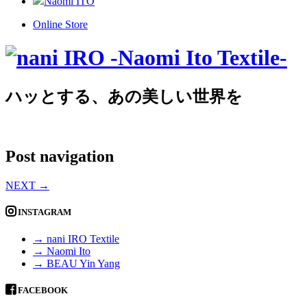
Naomi ITO
Online Store
ハッとする、あの美しい世界を
Post navigation
NEXT
→
INSTAGRAM
→ nani IRO Textile
→ Naomi Ito
→ BEAU Yin Yang
FACEBOOK