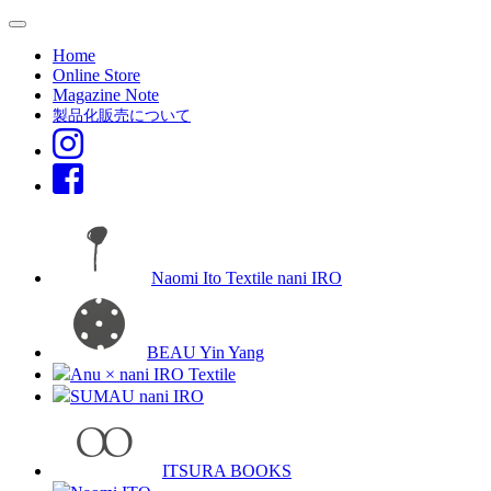
Home
Online Store
Magazine Note
製品化販売について
Naomi Ito Textile nani IRO
BEAU Yin Yang
Anu × nani IRO Textile
SUMAU nani IRO
ITSURA BOOKS