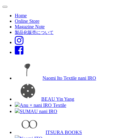
Home
Online Store
Magazine Note
製品化販売について
Naomi Ito Textile nani IRO
BEAU Yin Yang
Anu × nani IRO Textile
SUMAU nani IRO
ITSURA BOOKS