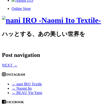
Naomi ITO
Online Store
ハッとする、あの美しい世界を
Post navigation
NEXT
→
INSTAGRAM
→ nani IRO Textile
→ Naomi Ito
→ BEAU Yin Yang
FACEBOOK