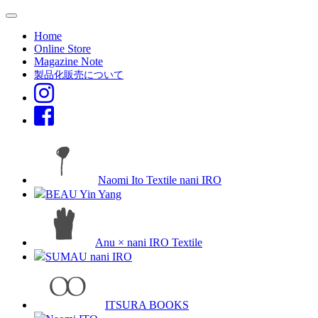
Home
Online Store
Magazine Note
製品化販売について
Naomi Ito Textile nani IRO
BEAU Yin Yang
Anu × nani IRO Textile
SUMAU nani IRO
ITSURA BOOKS