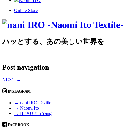
Naomi ITO
Online Store
ハッとする、あの美しい世界を
Post navigation
NEXT
→
INSTAGRAM
→ nani IRO Textile
→ Naomi Ito
→ BEAU Yin Yang
FACEBOOK