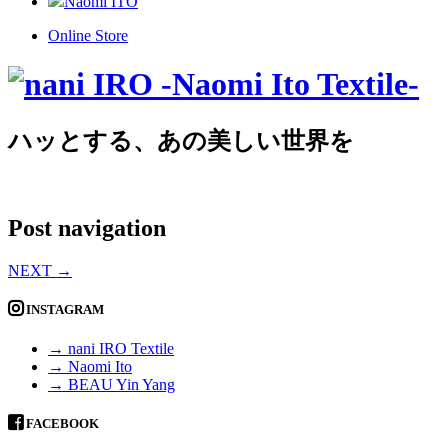
Naomi ITO
Online Store
ハッとする、あの美しい世界を
Post navigation
NEXT
→
INSTAGRAM
→ nani IRO Textile
→ Naomi Ito
→ BEAU Yin Yang
FACEBOOK