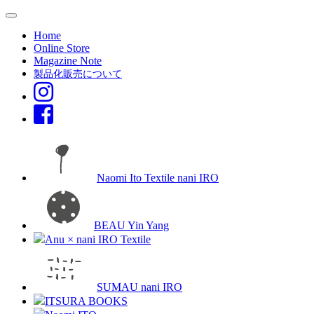
Home
Online Store
Magazine Note
製品化販売について
Naomi Ito Textile nani IRO
BEAU Yin Yang
Anu × nani IRO Textile
SUMAU nani IRO
ITSURA BOOKS