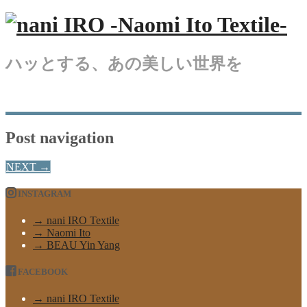
ハッとする、あの美しい世界を
Post navigation
NEXT
→
INSTAGRAM
→ nani IRO Textile
→ Naomi Ito
→ BEAU Yin Yang
FACEBOOK
→ nani IRO Textile