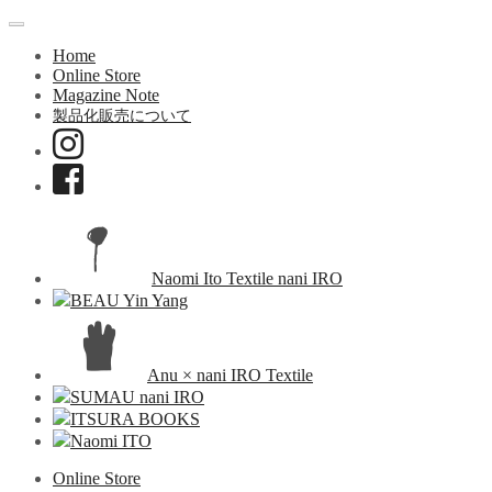
Home
Online Store
Magazine Note
製品化販売について
Naomi Ito Textile nani IRO
BEAU Yin Yang
Anu × nani IRO Textile
SUMAU nani IRO
ITSURA BOOKS
Naomi ITO
Online Store