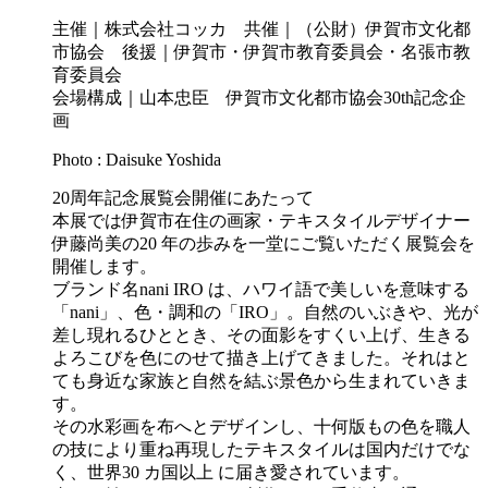
主催｜株式会社コッカ 共催｜（公財）伊賀市文化都
市協会 後援｜伊賀市・伊賀市教育委員会・名張市教
育委員会
会場構成｜山本忠臣 伊賀市文化都市協会30th記念企
画
Photo : Daisuke Yoshida
20周年記念展覧会開催にあたって
本展では伊賀市在住の画家・テキスタイルデザイナー
伊藤尚美の20 年の歩みを一堂にご覧いただく展覧会を
開催します。
ブランド名nani IRO は、ハワイ語で美しいを意味する
「nani」、色・調和の「IRO」。自然のいぶきや、光が
差し現れるひととき、その面影をすくい上げ、生きる
よろこびを色にのせて描き上げてきました。それはと
ても身近な家族と自然を結ぶ景色から生まれていきま
す。
その水彩画を布へとデザインし、十何版もの色を職人
の技により重ね再現したテキスタイルは国内だけでな
く、世界30 カ国以上 に届き愛されています。