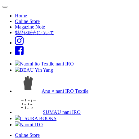
Home
Online Store
Magazine Note
製品化販売について
Naomi Ito Textile nani IRO
BEAU Yin Yang
Anu × nani IRO Textile
SUMAU nani IRO
ITSURA BOOKS
Naomi ITO
Online Store