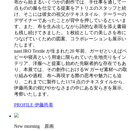
布から始まるいくつかの創作では、手仕事を通して一
点ものの服を仕立てる提案をアトリエのスタッフと続
け、そこには彼女の祖父がテキスタイル、テーラーの
デザイナーであったことが背中を押しているといいま
す。また、布を生み出しながら詩的な表現を添え書籍
も残し続けてきました。１枚絵としての美しさを布に
つなげていくための図案、コラボレーションも展示い
たします。
nani IRO Textile が生まれた20 年前、ガーゼといえばベ
ビーや寝具という用途に限られていた生地売りをイン
テリア、洋服へと提案し始めた先駆者的な存在でもあ
り、本展では、その創作におけるW ガーゼ素材への取
り組みや過程、布へ再現する際の思考や魅力にも迫
り、これまでに製作した1174 点のテキスタイルから、
伊藤尚美の煌びやかなさまの中にある安らぎを展示、
考察いたします。
PROFILE 伊藤尚美
New morning 原画