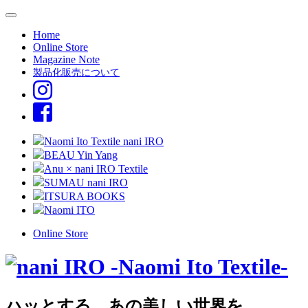
Home
Online Store
Magazine Note
製品化販売について
Naomi Ito Textile nani IRO
BEAU Yin Yang
Anu × nani IRO Textile
SUMAU nani IRO
ITSURA BOOKS
Naomi ITO
Online Store
ハッとする、あの美しい世界を