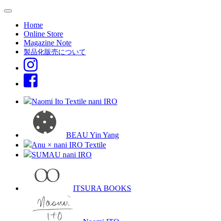
Home
Online Store
Magazine Note
製品化販売について
Naomi Ito Textile nani IRO
BEAU Yin Yang
Anu × nani IRO Textile
SUMAU nani IRO
ITSURA BOOKS