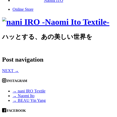
Naomi ITO
Online Store
ハッとする、あの美しい世界を
Post navigation
NEXT
→
INSTAGRAM
→ nani IRO Textile
→ Naomi Ito
→ BEAU Yin Yang
FACEBOOK