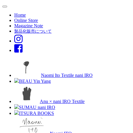
Home
Online Store
Magazine Note
製品化販売について
Naomi Ito Textile nani IRO
BEAU Yin Yang
Anu × nani IRO Textile
SUMAU nani IRO
ITSURA BOOKS