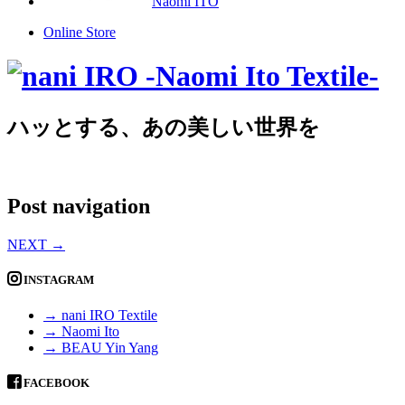
Naomi ITO
Online Store
ハッとする、あの美しい世界を
Post navigation
NEXT
→
INSTAGRAM
→ nani IRO Textile
→ Naomi Ito
→ BEAU Yin Yang
FACEBOOK