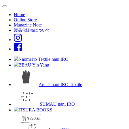
Home
Online Store
Magazine Note
製品化販売について
Naomi Ito Textile nani IRO
BEAU Yin Yang
Anu × nani IRO Textile
SUMAU nani IRO
ITSURA BOOKS